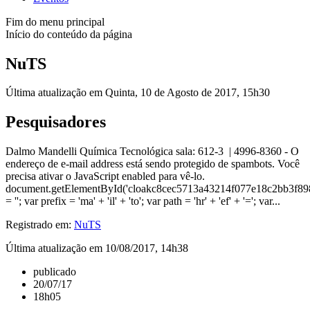
Fim do menu principal
Início do conteúdo da página
NuTS
Última atualização em Quinta, 10 de Agosto de 2017, 15h30
Pesquisadores
Dalmo Mandelli Química Tecnológica sala: 612-3 | 4996-8360 - O
endereço de e-mail address está sendo protegido de spambots. Você
precisa ativar o JavaScript enabled para vê-lo.
document.getElementById('cloakc8cec5713a43214f077e18c2bb3f8
= ''; var prefix = 'ma' + 'il' + 'to'; var path = 'hr' + 'ef' + '='; var...
Registrado em:
NuTS
Última atualização em 10/08/2017, 14h38
publicado
20/07/17
18h05